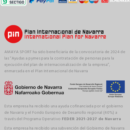
AMAYA SPORT ha sido beneficiaria de la convocatoria de 2024 de
las “Ayudas a pymes para la contratación de personas para la
ejecución del plan de internacionalización de la empresa”,
enmarcada en el Plan Internacional de Navarra
Esta empresa ha recibido una ayuda cofinanciada por el gobierno
de Navarra y el Fondo Europeo de Desarrollo regional (40%) a
través del Programa Operativo
FEDER 2021-2027 de Navarra
Esta empresa ha recibido una subvención del Gobierno de Navarra