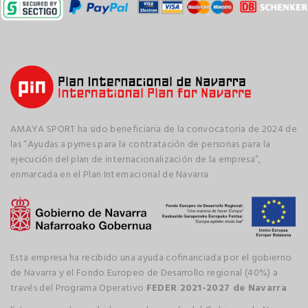
AMAYA SPORT ha sido beneficiaria de la convocatoria de 2024 de
las “Ayudas a pymes para la contratación de personas para la
ejecución del plan de internacionalización de la empresa”,
enmarcada en el Plan Internacional de Navarra
Esta empresa ha recibido una ayuda cofinanciada por el gobierno
de Navarra y el Fondo Europeo de Desarrollo regional (40%) a
través del Programa Operativo
FEDER 2021-2027 de Navarra