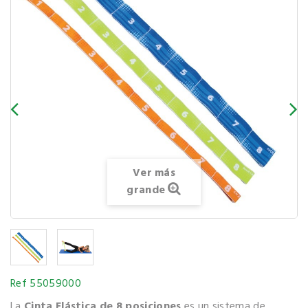
Ver más
grande
Ref
55059000
La
Cinta Elástica de 8 posiciones
es un sistema de