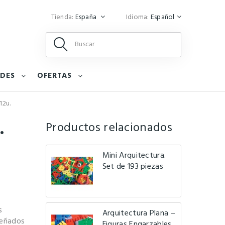
Tienda:
España
Idioma:
Español
DES
OFERTAS
12u.
.
Productos relacionados
Mini Arquitectura.
Set de 193 piezas
s
Arquitectura Plana –
señados
Figuras Engarzables