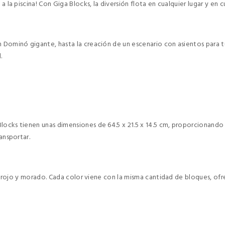
 a la piscina! Con Giga Blocks, la diversión flota en cualquier lugar y en
n Dominó gigante, hasta la creación de un escenario con asientos para t
.
Blocks tienen unas dimensiones de 64.5 x 21.5 x 14.5 cm, proporcionan
ansportar.
nja, rojo y morado. Cada color viene con la misma cantidad de bloques, o