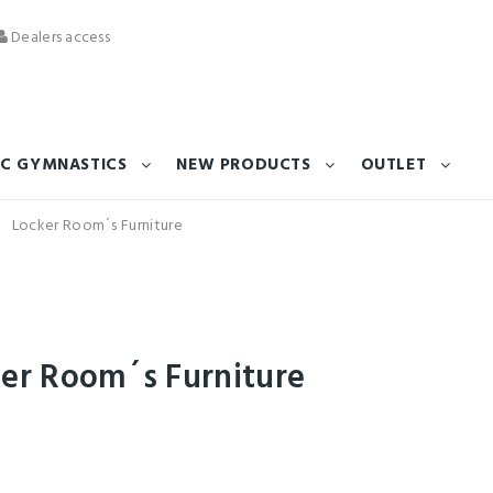
Dealers access
C GYMNASTICS
NEW PRODUCTS
OUTLET
Locker Room´s Furniture
ker Room´s Furniture