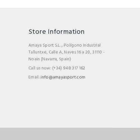
Store Information
Amaya Sport S.L. , Polígono Industrial
Talluntxe, Calle A, Naves 16 a 20, 31110 -
Noain (Navarra, Spain)
Call us now:
(+34) 948 317 162
Email:
info@amayasport.com