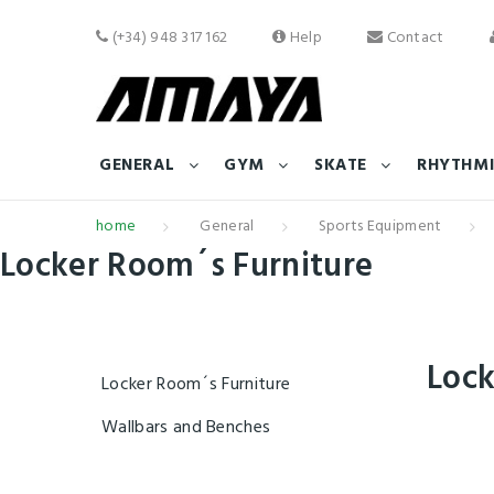
(+34) 948 317 162
Help
Contact
GENERAL
GYM
SKATE
RHYTHMI
home
General
Sports Equipment
Locker Room´s Furniture
Loc
Locker Room´s Furniture
Wallbars and Benches