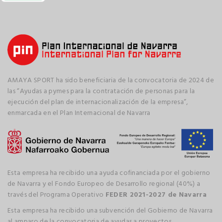
AMAYA SPORT ha sido beneficiaria de la convocatoria de 2024 de
las “Ayudas a pymes para la contratación de personas para la
ejecución del plan de internacionalización de la empresa”,
enmarcada en el Plan Internacional de Navarra
Esta empresa ha recibido una ayuda cofinanciada por el gobierno
de Navarra y el Fondo Europeo de Desarrollo regional (40%) a
través del Programa Operativo
FEDER 2021-2027 de Navarra
Esta empresa ha recibido una subvención del Gobierno de Navarra
al amparo de la convocatoria de ayudas a proyectos