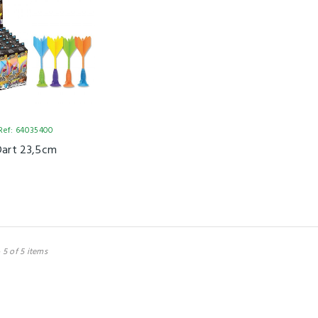
Ref: 64035400
Dart 23,5cm
 5 of 5 items