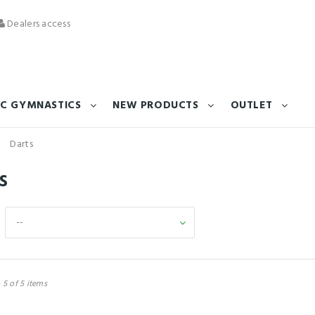
Dealers access
C GYMNASTICS
NEW PRODUCTS
OUTLET
Darts
ts
--
 5 of 5 items