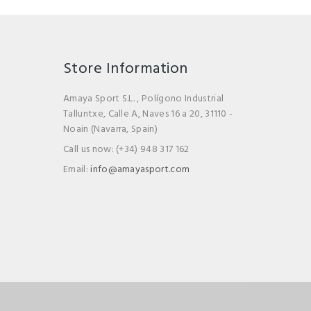
Store Information
Amaya Sport S.L. , Polígono Industrial
Talluntxe, Calle A, Naves 16 a 20, 31110 -
Noain (Navarra, Spain)
Call us now:
(+34) 948 317 162
Email:
info@amayasport.com