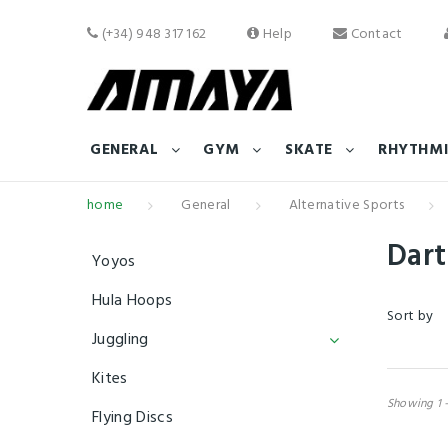
(+34) 948 317 162
Help
Contact
GENERAL
GYM
SKATE
RHYTHMI
home
General
Alternative Sports
Dar
Yoyos
Hula Hoops
Sort by
Juggling
Kites
Showing 1 -
Flying Discs