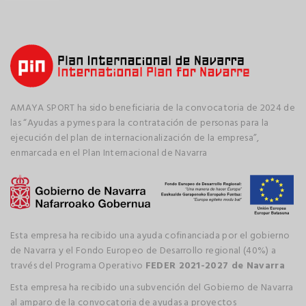
AMAYA SPORT ha sido beneficiaria de la convocatoria de 2024 de
las “Ayudas a pymes para la contratación de personas para la
ejecución del plan de internacionalización de la empresa”,
enmarcada en el Plan Internacional de Navarra
Esta empresa ha recibido una ayuda cofinanciada por el gobierno
de Navarra y el Fondo Europeo de Desarrollo regional (40%) a
través del Programa Operativo
FEDER 2021-2027 de Navarra
Esta empresa ha recibido una subvención del Gobierno de Navarra
al amparo de la convocatoria de ayudas a proyectos