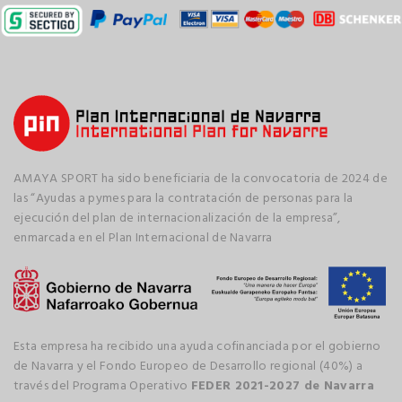
AMAYA SPORT ha sido beneficiaria de la convocatoria de 2024 de
las “Ayudas a pymes para la contratación de personas para la
ejecución del plan de internacionalización de la empresa”,
enmarcada en el Plan Internacional de Navarra
Esta empresa ha recibido una ayuda cofinanciada por el gobierno
de Navarra y el Fondo Europeo de Desarrollo regional (40%) a
través del Programa Operativo
FEDER 2021-2027 de Navarra