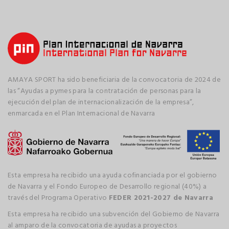
AMAYA SPORT ha sido beneficiaria de la convocatoria de 2024 de
las “Ayudas a pymes para la contratación de personas para la
ejecución del plan de internacionalización de la empresa”,
enmarcada en el Plan Internacional de Navarra
Esta empresa ha recibido una ayuda cofinanciada por el gobierno
de Navarra y el Fondo Europeo de Desarrollo regional (40%) a
través del Programa Operativo
FEDER 2021-2027 de Navarra
Esta empresa ha recibido una subvención del Gobierno de Navarra
al amparo de la convocatoria de ayudas a proyectos