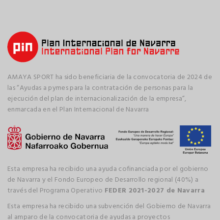
AMAYA SPORT ha sido beneficiaria de la convocatoria de 2024 de
las “Ayudas a pymes para la contratación de personas para la
ejecución del plan de internacionalización de la empresa”,
enmarcada en el Plan Internacional de Navarra
Esta empresa ha recibido una ayuda cofinanciada por el gobierno
de Navarra y el Fondo Europeo de Desarrollo regional (40%) a
través del Programa Operativo
FEDER 2021-2027 de Navarra
Esta empresa ha recibido una subvención del Gobierno de Navarra
al amparo de la convocatoria de ayudas a proyectos