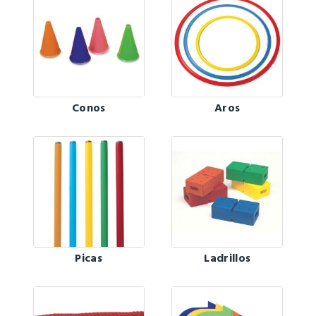
Conos
Aros
Picas
Ladrillos