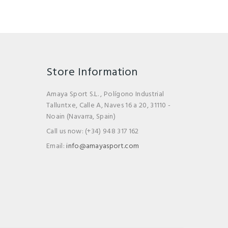
Store Information
Amaya Sport S.L. , Polígono Industrial
Talluntxe, Calle A, Naves 16 a 20, 31110 -
Noain (Navarra, Spain)
Call us now:
(+34) 948 317 162
Email:
info@amayasport.com