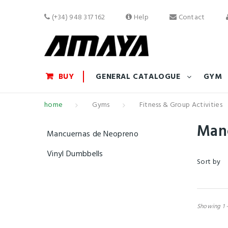
(+34) 948 317 162
Help
Contact
BUY
GENERAL CATALOGUE
GYM
home
Gyms
Fitness & Group Activities
Man
Mancuernas de Neopreno
Vinyl Dumbbells
Sort by
Showing 1 -