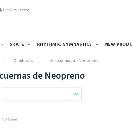
Dealers access
SKATE
RHYTHMIC GYMNASTICS
NEW PROD
Dumbbells
Mancuernas de Neopreno
cuernas de Neopreno
--
 1 of 1 item