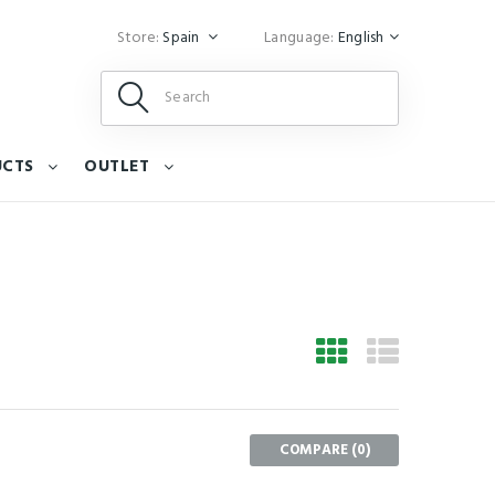
Store:
Spain
Language:
English
UCTS
OUTLET
COMPARE (
0
)