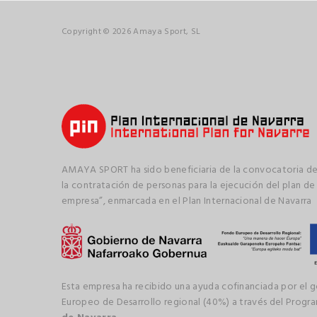
Copyright © 2026 Amaya Sport, SL
AMAYA SPORT ha sido beneficiaria de la convocatoria de
la contratación de personas para la ejecución del plan de
empresa”, enmarcada en el Plan Internacional de Navarra
Esta empresa ha recibido una ayuda cofinanciada por el 
Europeo de Desarrollo regional (40%) a través del Prog