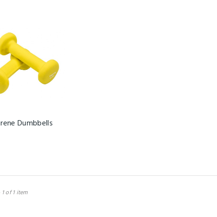
rene Dumbbells
 1 of 1 item