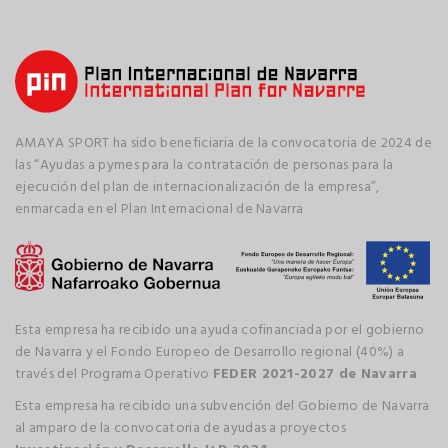
AMAYA SPORT ha sido beneficiaria de la convocatoria de 2024 de
las “Ayudas a pymes para la contratación de personas para la
ejecución del plan de internacionalización de la empresa”,
enmarcada en el Plan Internacional de Navarra
Esta empresa ha recibido una ayuda cofinanciada por el gobierno
de Navarra y el Fondo Europeo de Desarrollo regional (40%) a
través del Programa Operativo
FEDER 2021-2027 de Navarra
Esta empresa ha recibido una subvención del Gobierno de Navarra
al amparo de la convocatoria de ayudas a proyectos