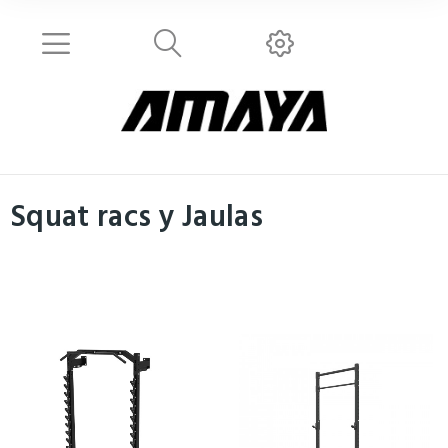
Squat racs y Jaulas