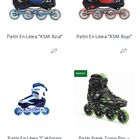
Patín En Línea "KSM Azul"
Patín En Linea "KSM Rojo"
NUEVO
Patín En Línea "California
Patín Freak Town Pro –