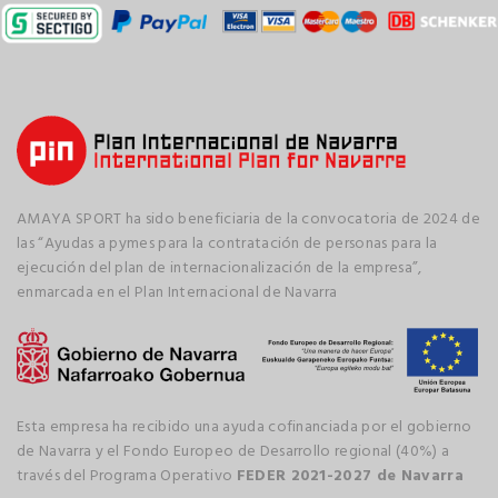
AMAYA SPORT ha sido beneficiaria de la convocatoria de 2024 de
las “Ayudas a pymes para la contratación de personas para la
ejecución del plan de internacionalización de la empresa”,
enmarcada en el Plan Internacional de Navarra
Esta empresa ha recibido una ayuda cofinanciada por el gobierno
de Navarra y el Fondo Europeo de Desarrollo regional (40%) a
través del Programa Operativo
FEDER 2021-2027 de Navarra