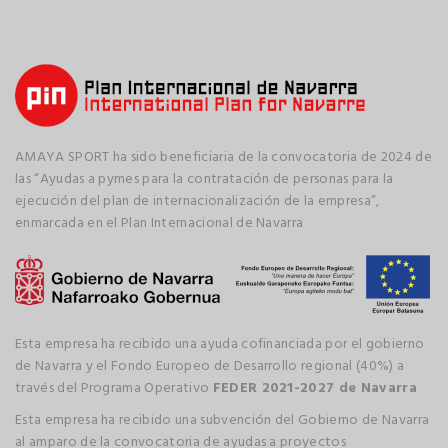
AMAYA SPORT ha sido beneficiaria de la convocatoria de 2024 de
las “Ayudas a pymes para la contratación de personas para la
ejecución del plan de internacionalización de la empresa”,
enmarcada en el Plan Internacional de Navarra
Esta empresa ha recibido una ayuda cofinanciada por el gobierno
de Navarra y el Fondo Europeo de Desarrollo regional (40%) a
través del Programa Operativo
FEDER 2021-2027 de Navarra
Esta empresa ha recibido una subvención del Gobierno de Navarra
al amparo de la convocatoria de ayudas a proyectos