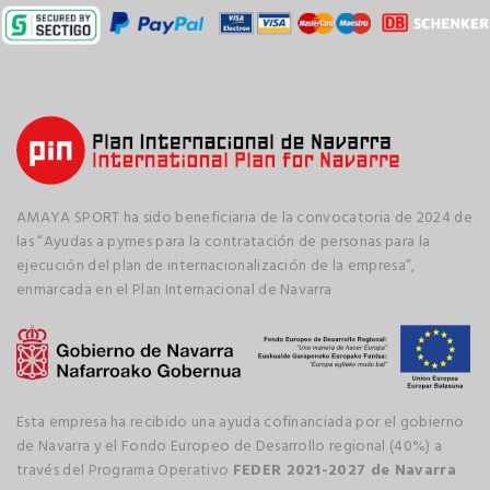
AMAYA SPORT ha sido beneficiaria de la convocatoria de 2024 de
las “Ayudas a pymes para la contratación de personas para la
ejecución del plan de internacionalización de la empresa”,
enmarcada en el Plan Internacional de Navarra
Esta empresa ha recibido una ayuda cofinanciada por el gobierno
de Navarra y el Fondo Europeo de Desarrollo regional (40%) a
través del Programa Operativo
FEDER 2021-2027 de Navarra