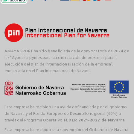
AMAYA SPORT ha sido beneficiaria de la convocatoria de 2024 de
las “Ayudas a pymes para la contratación de personas para la
ejecución del plan de internacionalización de la empresa”,
enmarcada en el Plan Internacional de Navarra
Esta empresa ha recibido una ayuda cofinanciada por el gobierno
de Navarra y el Fondo Europeo de Desarrollo regional (40%) a
través del Programa Operativo
FEDER 2021-2027 de Navarra
Esta empresa ha recibido una subvención del Gobierno de Navarra