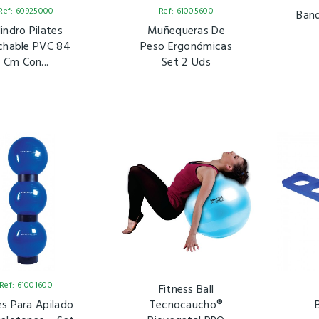
Ref: 60925000
Ref: 61005600
Band
lindro Pilates
Muñequeras De
chable PVC 84
Peso Ergonómicas
Cm Con...
Set 2 Uds
Ref: 61001600
Fitness Ball
s Para Apilado
Tecnocaucho®