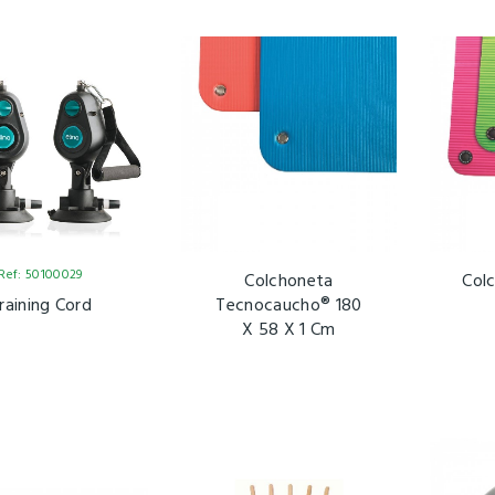
Ref: 50100029
Colchoneta
Col
raining Cord
Tecnocaucho® 180
X 58 X 1 Cm