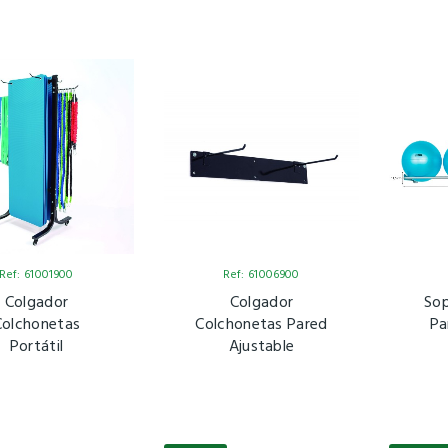
Ref: 61001900
Ref: 61006900
Colgador
Colgador
Sop
Colchonetas
Colchonetas Pared
Pa
Portátil
Ajustable