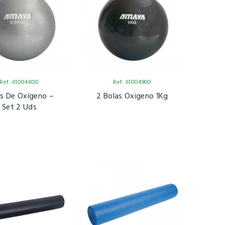
Ref: 61004800
Ref: 61004900
as De Oxígeno –
2 Bolas Oxigeno 1Kg
Set 2 Uds