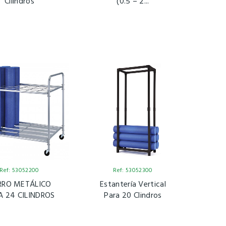
Cilindros
(0.5 – 2...
Ref: 53052200
Ref: 53052300
RRO METÁLICO
Estantería Vertical
A 24 CILINDROS
Para 20 Clindros