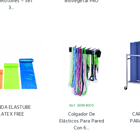
elotones – Set
Biovegetal PRO
3...
Ref: 60984000
NDA ELASTUBE
LATEX FREE
Colgador De
CA
Elásticos Para Pared
PAR
Con 6...