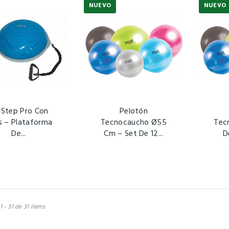
NUEVO
NUEVO
r Step Pro Con
Pelotón
s – Plataforma
Tecnocaucho Ø55
Tec
De...
Cm – Set De 12...
D
 - 31 de 31 items