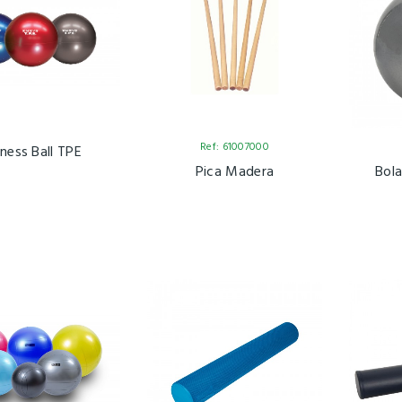
Ref: 61007000
tness Ball TPE
Pica Madera
Bol