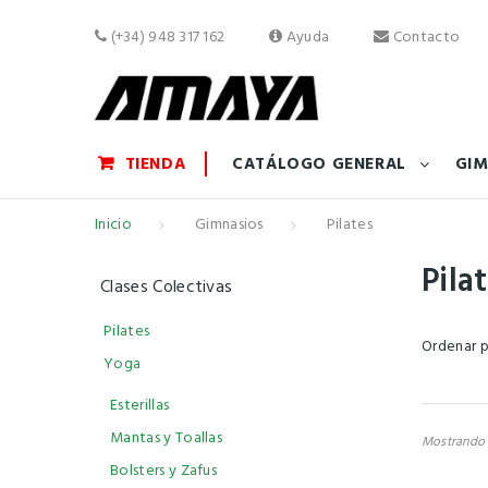
(+34) 948 317 162
Ayuda
Contacto
TIENDA
CATÁLOGO GENERAL
GIM
Inicio
Gimnasios
Pilates
Pila
Clases Colectivas
Pilates
Ordenar 
Yoga
Esterillas
Mantas y Toallas
Mostrando 1
Bolsters y Zafus