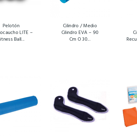
Pelotón
Cilindro / Medio
ocaucho LITE –
Cilindro EVA – 90
Ci
itness Ball...
Cm O 30...
Recu