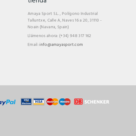
tienda
Amaya Sport S.L. , Polígono Industrial
Talluntxe, Calle A, Naves 16 a 20, 31110 -
Noain (Navarra, Spain)
Llámenos ahora:
(+34) 948 317 162
Email:
info@amayasport.com