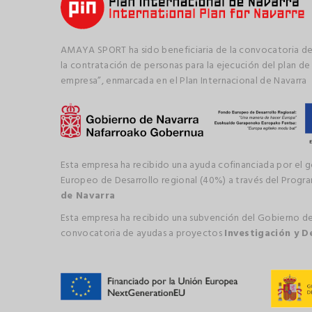
AMAYA SPORT ha sido beneficiaria de la convocatoria de
la contratación de personas para la ejecución del plan de
empresa”, enmarcada en el Plan Internacional de Navarra
Esta empresa ha recibido una ayuda cofinanciada por el 
Europeo de Desarrollo regional (40%) a través del Prog
de Navarra
Esta empresa ha recibido una subvención del Gobierno de
convocatoria de ayudas a proyectos
Investigación y D