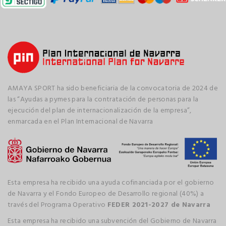
AMAYA SPORT ha sido beneficiaria de la convocatoria de 2024 de
las “Ayudas a pymes para la contratación de personas para la
ejecución del plan de internacionalización de la empresa”,
enmarcada en el Plan Internacional de Navarra
Esta empresa ha recibido una ayuda cofinanciada por el gobierno
de Navarra y el Fondo Europeo de Desarrollo regional (40%) a
través del Programa Operativo
FEDER 2021-2027 de Navarra
Esta empresa ha recibido una subvención del Gobierno de Navarra