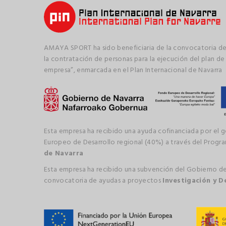
AMAYA SPORT ha sido beneficiaria de la convocatoria de
la contratación de personas para la ejecución del plan de
empresa”, enmarcada en el Plan Internacional de Navarra
Esta empresa ha recibido una ayuda cofinanciada por el 
Europeo de Desarrollo regional (40%) a través del Prog
de Navarra
Esta empresa ha recibido una subvención del Gobierno de
convocatoria de ayudas a proyectos
Investigación y D