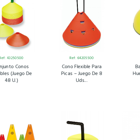
Ref: 43250500
Ref: 64205500
njunto Conos
Cono Flexible Para
Ba
ibles (juego De
Picas – Juego De 8
Hue
48 U.)
Uds...