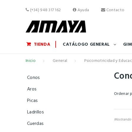
(+34) 948 317 162
Ayuda
Contacto
TIENDA
CATÁLOGO GENERAL
GIM
Inicio
General
Psicomotricidad y Educac
Con
Conos
Aros
Ordenar 
Picas
Ladrillos
Mostrando 1
Cuerdas