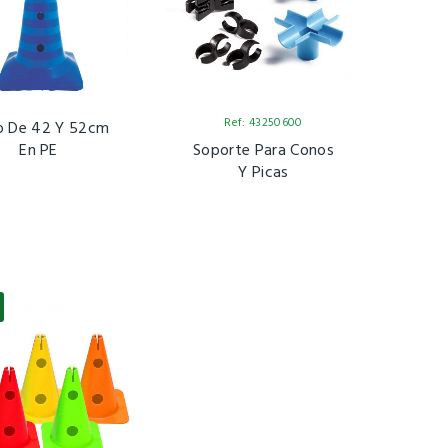
Ref: 43250600
o De 42 Y 52cm
En PE
Soporte Para Conos
Y Picas