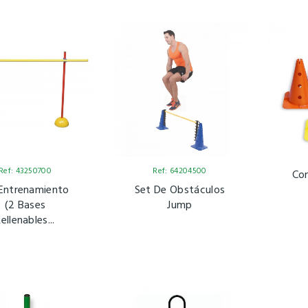
Ref: 43250700
Ref: 64204500
Con
 Entrenamiento
Set De Obstáculos
(2 Bases
Jump
ellenables...