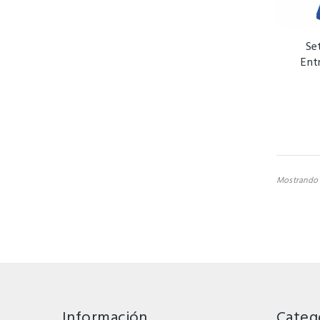
Se
Ent
Mostrando 1
Información
Categ