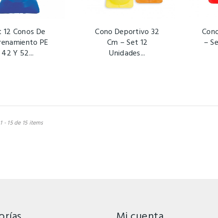
t 12 Conos De
Cono Deportivo 32
Cono
renamiento PE
Cm – Set 12
– Se
42 Y 52...
Unidades...
 - 15 de 15 items
orías
Mi cuenta