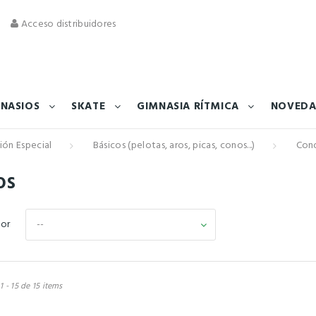
Acceso distribuidores
NASIOS
SKATE
GIMNASIA RÍTMICA
NOVEDA
ión Especial
Básicos (pelotas, aros, picas, conos...)
Con
os
--
por
 - 15 de 15 items